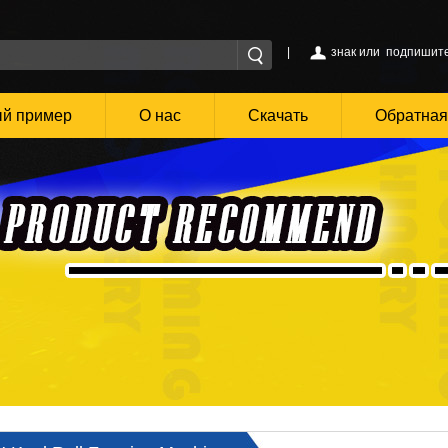
|
знак
или
подпишит
й пример
О нас
Скачать
Обратная