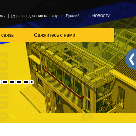
есь
|
расследование машину
|
Русский
|
НОВОСТИ
 связь
Свяжитесь с нами