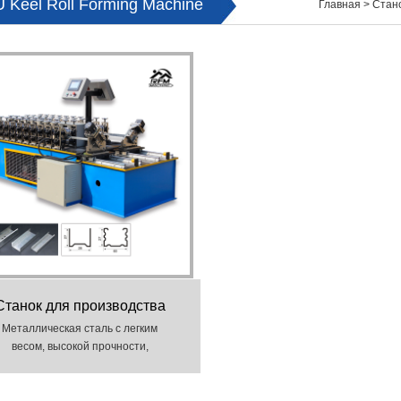
U Keel Roll Forming Machine
Главная
>
Стан
Станок для производства
С/U образного профиля
Металлическая сталь с легким
весом, высокой прочности,
водонепроницаемой,
отивопожарной, противоударной,
землетрясения, звукоизоляции и