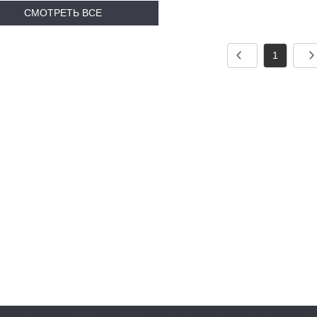
СМОТРЕТЬ ВСЕ
так далее, но и имеет короткий
период строительства,
ПРОДУКТЫ
еимущества простой конструкции.
1