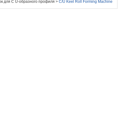
ок для С U-образного профиля
>
C/U Keel Roll Forming Machine