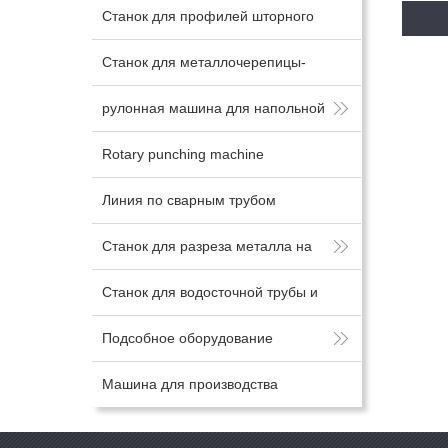
Станок для профилей шторного
пр
затвора и дверной рамы
Станок для металлочерепицы-
вермикулита и станок для
рулонная машина для напольной
профилей сэндвич-панелей
плитки
Rotary punching machine
Линия по сварным трубом
Станок для разреза металла на
штрипс
Станок для водосточной трубы и
станок для трубы загиба и обжима
Подсобное оборудование
Машина для производства
рулонных профилей